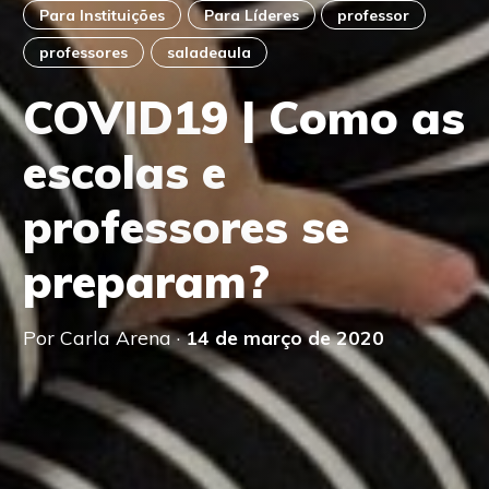
Para Instituições
Para Líderes
professor
professores
saladeaula
COVID19 | Como as
escolas e
professores se
preparam?
Por Carla Arena ·
14 de março de 2020