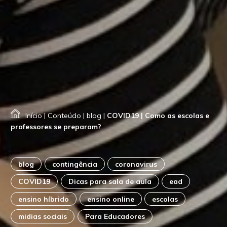
Início
|
Conteúdo
|
blog
|
COVID19 | Como as escolas e
professores se preparam?
blog
contingência
coronavirus
COVID19
Dicas para sala de aula
ead
ensino híbrido
ensino online
escolas
midias sociais
Para Educadores