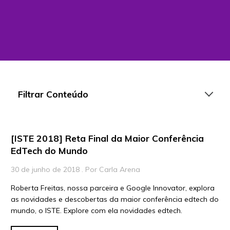
Filtrar Conteúdo
[ISTE 2018] Reta Final da Maior Conferência
Artigos
EdTech do Mundo
Playlists
30 de junho de 2018 . Por Carla Arena
Vídeos
Roberta Freitas, nossa parceira e Google Innovator, explora
as novidades e descobertas da maior conferência edtech do
Para Educadores
mundo, o ISTE. Explore com ela novidades edtech.
Para Instituições