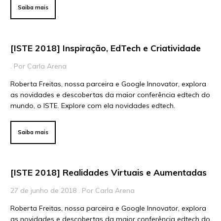
Para Líderes
Saiba mais
[ISTE 2018] Inspiração, EdTech e Criatividade
. Por Carla Arena
Roberta Freitas, nossa parceira e Google Innovator, explora
as novidades e descobertas da maior conferência edtech do
mundo, o ISTE. Explore com ela novidades edtech.
Saiba mais
[ISTE 2018] Realidades Virtuais e Aumentadas
27 de junho de 2018 . Por Carla Arena
Roberta Freitas, nossa parceira e Google Innovator, explora
as novidades e descobertas da maior conferência edtech do