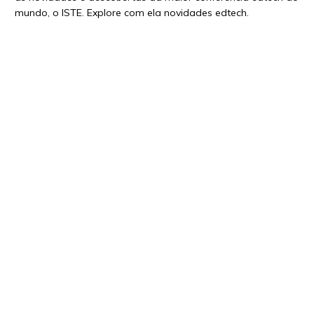
mundo, o ISTE. Explore com ela novidades edtech.
Saiba mais
[ISTE 2018] O que está Rolando na Maior
Conferência EdTech do Mundo
26 de junho de 2018 . Por Carla Arena
Roberta Freitas, nossa parceira e Google Innovator, explora
as novidades e descobertas da maior conferência edtech do
mundo, o ISTE. Explore com ela novidades edtech.
Saiba mais