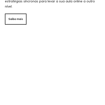
estratégias síncronas para levar a sua aula online a outro
nível.
Saiba mais
Ensino online | Dicas para os seus alunos