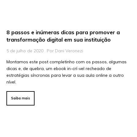
Para Líderes
8 passos e inúmeras dicas para promover a
transformação digital em sua instituição
5 de julho de 2020 . Por Dani Veronezi
Montamos este post completinho com os passos, algumas
dicas e, de quebra, um ebook in-crí-vel recheado de
estratégias síncronas para levar a sua aula online a outro
nível.
Saiba mais