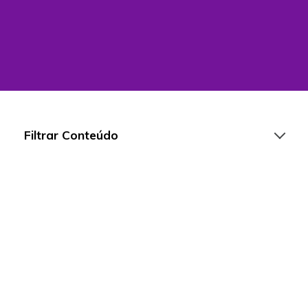
Filtrar Conteúdo
Artigos
Playlists
Vídeos
Para Educadores
Para Instituições