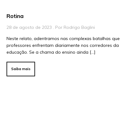
Para Líderes
Rotina
28 de agosto de 2023 . Por Rodrigo Baglini
Neste relato, adentramos nas complexas batalhas que
professores enfrentam diariamente nos corredores da
educação. Se a chama do ensino ainda […]
Saiba mais