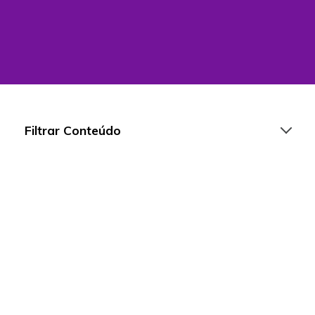
Filtrar Conteúdo
Artigos
Playlists
Vídeos
Para Educadores
Para Instituições