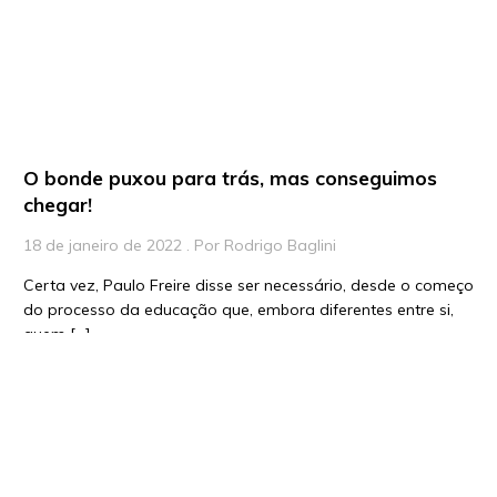
O bonde puxou para trás, mas conseguimos
chegar!
18 de janeiro de 2022 . Por Rodrigo Baglini
Certa vez, Paulo Freire disse ser necessário, desde o começo
do processo da educação que, embora diferentes entre si,
quem […]
Saiba mais