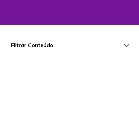
Filtrar Conteúdo
Artigos
Playlists
Vídeos
Para Educadores
Para Instituições
Para Líderes